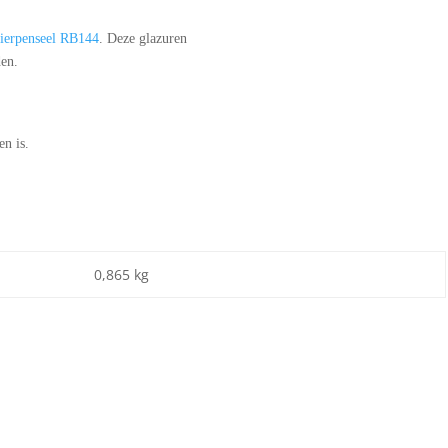
ierpenseel RB144
. Deze glazuren
den.
en is.
0,865 kg