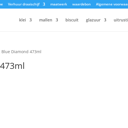
me
Verhuur draaischijf
maatwerk
waardebon
Algemene voorwaa
klei
mallen
biscuit
glazuur
uitrust
2 Blue Diamond 473ml
 473ml