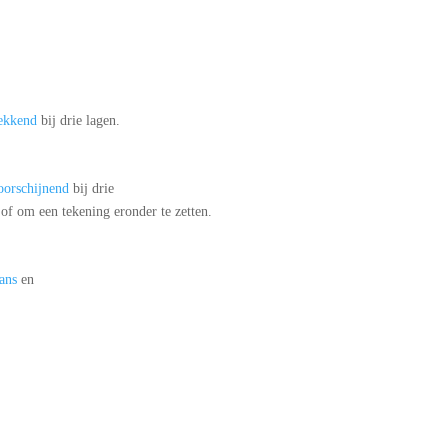
ekkend
bij drie lagen.
oorschijnend
bij drie
of om een tekening eronder te zetten.
lans
en