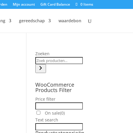
rden
Mijn account
Gift Card Balance
0 Items
ing
gereedschap
waardebon
Zoeken
WooCommerce
Products Filter
Price filter
On sale
(0)
Text search