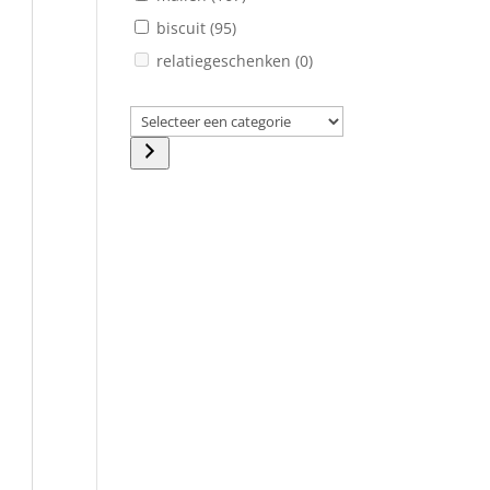
biscuit
(95)
relatiegeschenken
(0)
Selecteer
een
categorie