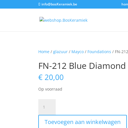
info@bosKeramiek.be
ho
Home
/
glazuur
/
Mayco
/
Foundations
/ FN-21
FN-212 Blue Diamond
€
20,00
Op voorraad
FN-
212
Blue
Toevoegen aan winkelwagen
Diamond