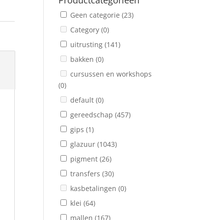
Productcategorieën
Geen categorie
(23)
Category
(0)
uitrusting
(141)
bakken
(0)
cursussen en workshops
(0)
default
(0)
gereedschap
(457)
gips
(1)
glazuur
(1043)
pigment
(26)
transfers
(30)
kasbetalingen
(0)
klei
(64)
mallen
(167)