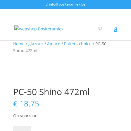
info@bosKeramiek.be
Home
/
glazuur
/
Amaco
/
Potters choice
/ PC-50
Shino 472ml
PC-50 Shino 472ml
€
18,75
Op voorraad
PC-