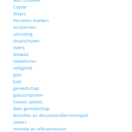
Botz Unidekor
Coyote
Mayco
Porselein markers
Acrylverven
uitrusting
draaischijven
ovens
kleiwals
toebehoren
veiligheid
gips
bats
gereedschap
glazuurspuiten
houten spatels
klein gereedschap
kleirollen en decoratierollen/stempels
lomers
mirettes en afdraaimessen