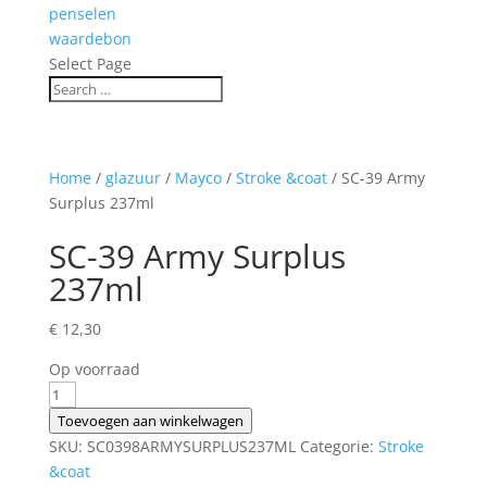
penselen
waardebon
Select Page
Home
/
glazuur
/
Mayco
/
Stroke &coat
/ SC-39 Army
Surplus 237ml
SC-39 Army Surplus
237ml
€
12,30
Op voorraad
SC-
39
Toevoegen aan winkelwagen
Army
SKU:
SC0398ARMYSURPLUS237ML
Categorie:
Stroke
Surplus
&coat