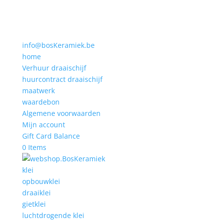
info@bosKeramiek.be
home
Verhuur draaischijf
huurcontract draaischijf
maatwerk
waardebon
Algemene voorwaarden
Mijn account
Gift Card Balance
0 Items
klei
opbouwklei
draaiklei
gietklei
luchtdrogende klei