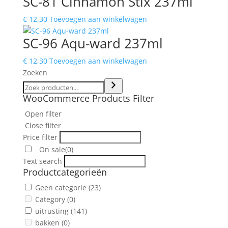
SC-81 Cinnamon Stix 237ml
€
12,30
Toevoegen aan winkelwagen
SC-96 Aqu-ward 237ml
€
12,30
Toevoegen aan winkelwagen
Zoeken
WooCommerce Products Filter
Open filter
Close filter
Price filter
On sale
(0)
Text search
Productcategorieën
Geen categorie
(23)
Category
(0)
uitrusting
(141)
bakken
(0)